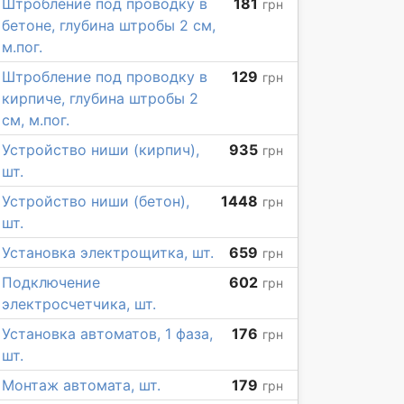
Штробление под проводку в
181
грн
бетоне, глубина штробы 2 см,
м.пог.
Штробление под проводку в
129
грн
кирпиче, глубина штробы 2
см, м.пог.
Устройство ниши (кирпич),
935
грн
шт.
Устройство ниши (бетон),
1448
грн
шт.
Установка электрощитка, шт.
659
грн
Подключение
602
грн
электросчетчика, шт.
Установка автоматов, 1 фаза,
176
грн
шт.
Монтаж автомата, шт.
179
грн