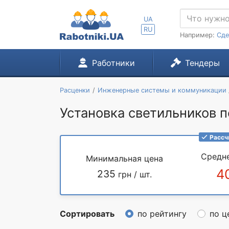
UA
RU
Например:
Сде
Работники
Тендеры
Расценки
Инженерные системы и коммуникации
Установка светильников п
Рассч
Средн
Минимальная цена
4
235
грн / шт.
Сортировать
по рейтингу
по ц