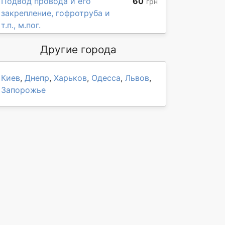
Подвод провода и его
60
грн
закрепление, гофротруба и
т.п., м.пог.
Другие города
Киев
,
Днепр
,
Харьков
,
Одесса
,
Львов
,
Запорожье