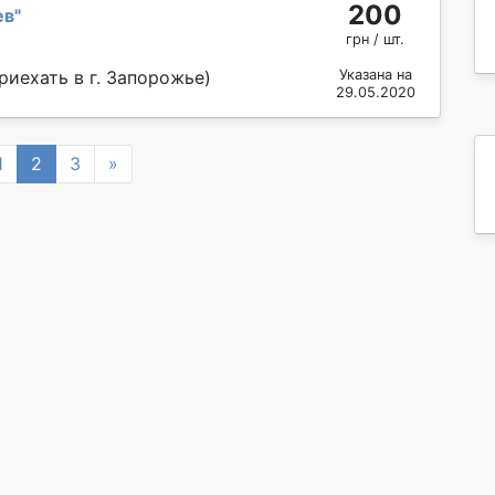
200
ев
"
грн / шт.
риехать в г. Запорожье)
Указана на
29.05.2020
vious
Next
1
2
3
»