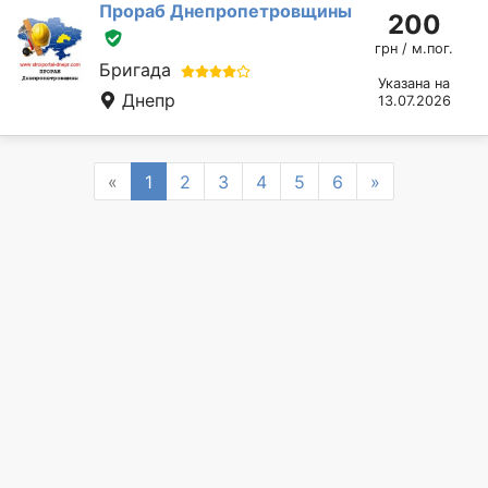
Прораб Днепропетровщины
200
грн / м.пог.
Бригада
Указана на
Днепр
13.07.2026
Previous
Next
«
1
2
3
4
5
6
»