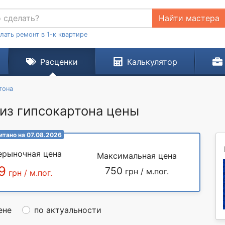
Найти мастера
лать ремонт в 1-к квартире
Расценки
Калькулятор
тона
из гипсокартона цены
итано на 07.08.2026
ерыночная цена
Максимальная цена
9
750
грн / м.пог.
грн / м.пог.
ене
по актуальности