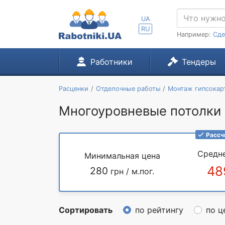
UA
RU
Например:
Сде
Работники
Тендеры
Расценки
Отделочные работы
Монтаж гипсокар
Многоуровневые потолки 
Рассч
Средн
Минимальная цена
48
280
грн / м.пог.
Сортировать
по рейтингу
по ц