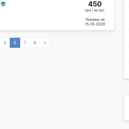
450
грн / м.пог.
Указана на
15.05.2026
Next
5
6
7
8
»