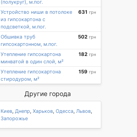
(полукруг), м.пог.
Устройство ниши в потолоке
631
грн
из гипсокартона с
подсветкой, м.пог.
Обшивка труб
502
грн
гипсокартонном, м.пог.
Утепление гипсокартона
182
грн
минватой в один слой, м²
Утепление гипсокартона
159
грн
стиродуром, м²
Другие города
Киев
,
Днепр
,
Харьков
,
Одесса
,
Львов
,
Запорожье