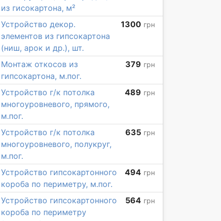
из гисокартона, м²
Устройство декор.
1300
грн
элементов из гипсокартона
(ниш, арок и др.), шт.
Монтаж откосов из
379
грн
гипсокартона, м.пог.
Устройство г/к потолка
489
грн
многоуровневого, прямого,
м.пог.
Устройство г/к потолка
635
грн
многоуровневого, полукруг,
м.пог.
Устройство гипсокартонного
494
грн
короба по периметру, м.пог.
Устройство гипсокартонного
564
грн
короба по периметру