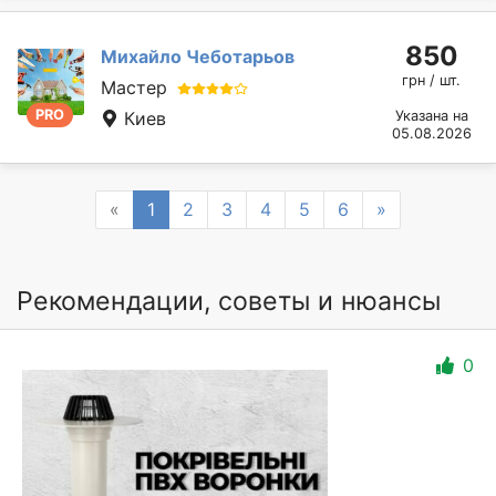
850
Михайло Чеботарьов
грн / шт.
Мастер
PRO
Киев
Указана на
05.08.2026
Previous
Next
«
1
2
3
4
5
6
»
Рекомендации, советы и нюансы
0