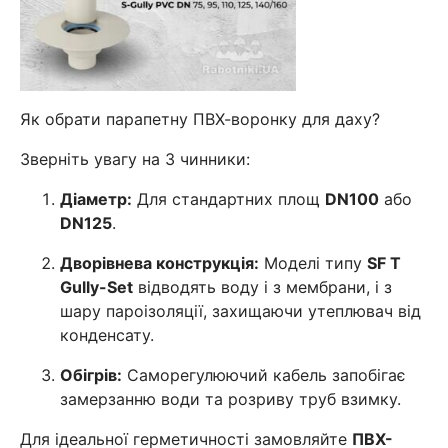
Як обрати парапетну ПВХ-воронку для даху?
Зверніть увагу на 3 чинники:
Діаметр:
Для стандартних площ
DN100
або
DN125
.
Дворівнева конструкція:
Моделі типу
SF T
Gully-Set
відводять воду і з мембрани, і з
шару пароізоляції, захищаючи утеплювач від
конденсату.
Обігрів:
Саморегулюючий кабель запобігає
замерзанню води та розриву труб взимку.
Для ідеальної герметичності замовляйте
ПВХ-