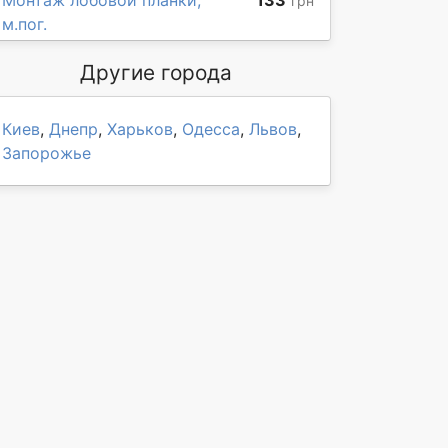
Монтаж лобовой планки,
133
грн
м.пог.
Другие города
Киев
,
Днепр
,
Харьков
,
Одесса
,
Львов
,
Запорожье