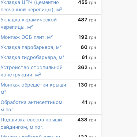
Укладка ЦПЧ (цементно
455
грн
песчанной черепицы), м²
Укладка керамической
487
грн
черепицы, м²
Монтаж ОСБ плит, м²
192
грн
Укладка паробарьера, м²
60
грн
Укладка гидробарьера, м²
61
грн
Устройство стропильной
362
грн
конструкции, м²
Монтаж обрешетки крыши,
130
грн
м²
Обработка антисептиком,
41
грн
м.пог.
Подшивка свесов крыши
438
грн
сайдингом, м.пог.