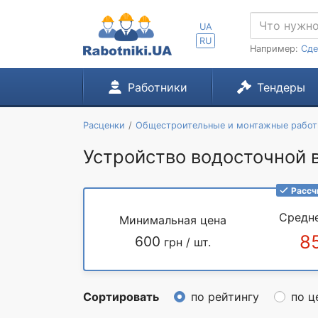
UA
RU
Например:
Сде
Работники
Тендеры
Расценки
Общестроительные и монтажные рабо
Устройство водосточной в
Рассч
Средн
Минимальная цена
8
600
грн / шт.
Сортировать
по рейтингу
по ц