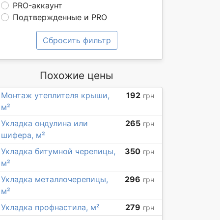
PRO-аккаунт
Подтвержденные и PRO
Сбросить фильтр
Похожие цены
Монтаж утеплителя крыши,
192
грн
м²
Укладка ондулина или
265
грн
шифера, м²
Укладка битумной черепицы,
350
грн
м²
Укладка металлочерепицы,
296
грн
м²
Укладка профнастила, м²
279
грн