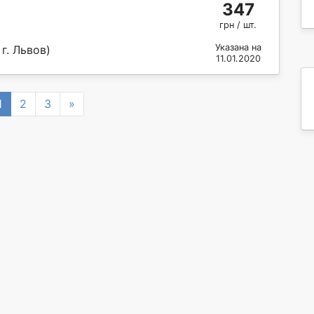
347
грн / шт.
Указана на
г. Львов)
11.01.2020
vious
Next
1
2
3
»