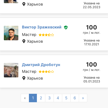
Указана на
Харьков
22.05.2023
100
Виктор Зражевский
грн / м.пог.
Мастер
Указана на
Харьков
17.10.2021
100
Дмитрий Дроботун
грн / м.пог.
Мастер
Харьков
Указана на
05.01.2023
Previous
Next
«
1
2
3
4
5
6
»