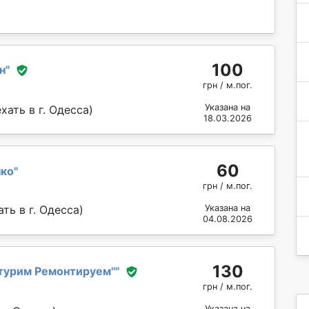
100
н
"
грн / м.пог.
Указана на
ать в г. Одесса)
18.03.2026
60
нко
"
грн / м.пог.
ть в г. Одесса)
Указана на
04.08.2026
130
турим Ремонтируем''
"
грн / м.пог.
Указана на