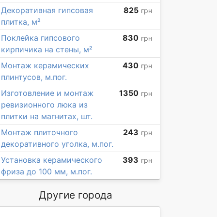
Декоративная гипсовая
825
грн
плитка, м²
Поклейка гипсового
830
грн
кирпичика на стены, м²
Монтаж керамических
430
грн
плинтусов, м.пог.
Изготовление и монтаж
1350
грн
ревизионного люка из
плитки на магнитах, шт.
Монтаж плиточного
243
грн
декоративного уголка, м.пог.
Установка керамического
393
грн
фриза до 100 мм, м.пог.
Другие города