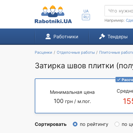
UA
RU
Например:
Сде
Работники
Тендеры
Расценки
Отделочные работы
Плиточные работ
Затирка швов плитки (полу
Рассч
Средн
Минимальная цена
15
100
грн / м.пог.
Сортировать
по рейтингу
по ц