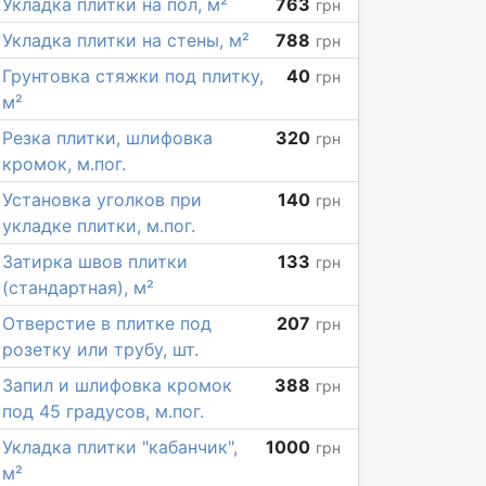
Укладка плитки на пол, м²
763
грн
Укладка плитки на стены, м²
788
грн
Грунтовка стяжки под плитку,
40
грн
м²
Резка плитки, шлифовка
320
грн
кромок, м.пог.
Установка уголков при
140
грн
укладке плитки, м.пог.
Затирка швов плитки
133
грн
(стандартная), м²
Отверстие в плитке под
207
грн
розетку или трубу, шт.
Запил и шлифовка кромок
388
грн
под 45 градусов, м.пог.
Укладка плитки "кабанчик",
1000
грн
м²