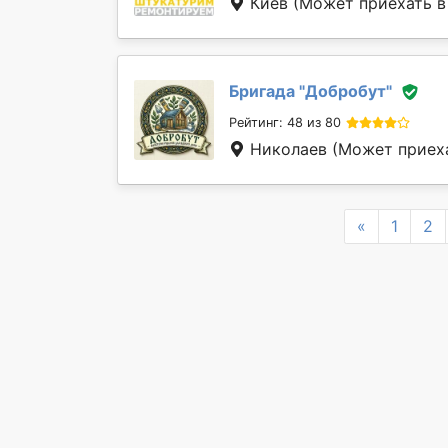
Киев
(Может приехать в 
Бригада "
Добробут
"
Рейтинг: 48 из 80
Николаев
(Может приеха
Previous
«
1
2