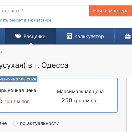
Найти мастера
лать ремонт в 1-к квартире
Расценки
Калькулятор
ы
сухая) в г. Одесса
итано на 07.08.2026
ерыночная цена
Максимальная цена
5
250
грн / м.пог.
грн / м.пог.
ене
по актуальности