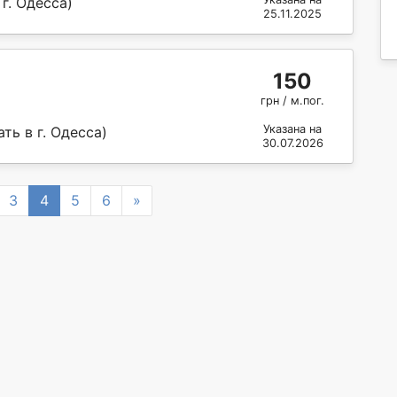
г. Одесса)
25.11.2025
150
грн / м.пог.
Указана на
ть в г. Одесса)
30.07.2026
Next
3
4
5
6
»