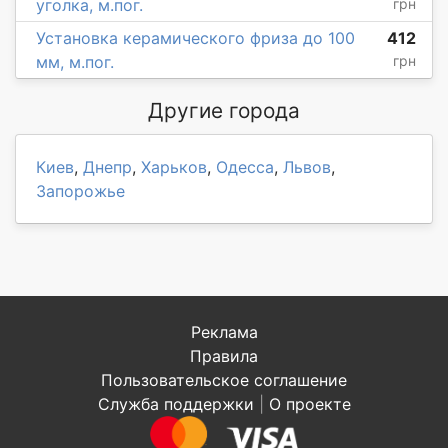
уголка, м.пог.
грн
Установка керамического фриза до 100
412
мм, м.пог.
грн
Другие города
Киев
,
Днепр
,
Харьков
,
Одесса
,
Львов
,
Запорожье
Реклама
Правила
Пользовательское соглашение
Служба поддержки
|
О проекте