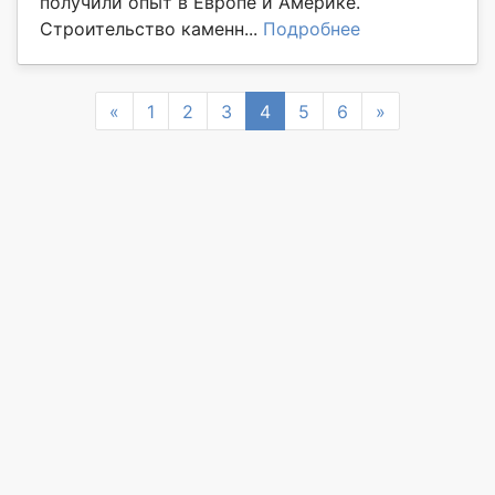
получили опыт в Европе и Америке.
Строительство каменн...
Подробнее
Previous
Next
«
1
2
3
4
5
6
»