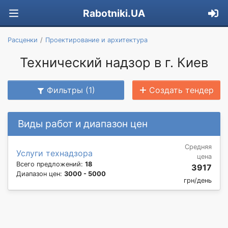
Rabotniki.UA
Расценки
Проектирование и архитектура
Технический надзор в г. Киев
Фильтры (1)
Создать тендер
Виды работ и диапазон цен
Средняя
Услуги технадзора
цена
Всего предложений:
18
3917
Диапазон цен:
3000 - 5000
грн/день