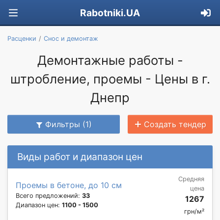
Rabotniki.UA
Расценки
Снос и демонтаж
Демонтажные работы -
штробление, проемы - Цены в г.
Днепр
Фильтры (1)
Создать тендер
Виды работ и диапазон цен
Средняя
Проемы в бетоне, до 10 см
цена
Всего предложений:
33
1267
Диапазон цен:
1100 - 1500
грн/м²