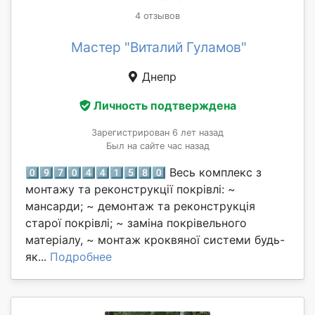
4 отзывов
Мастер "Виталий Гуламов"
Днепр
Личность подтверждена
Зарегистрирован 6 лет назад
Был на сайте час назад
0⃣9⃣7⃣0⃣4⃣4⃣1⃣5⃣8⃣0⃣ Весь комплекс з
монтажу та реконструкції покрівлі: ~
мансарди; ~ демонтаж та реконструкція
старої покрівлі; ~ заміна покрівельного
матеріалу, ~ монтаж кроквяної системи будь-
як...
Подробнее