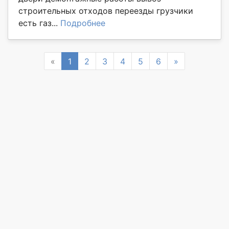
строительных отходов переезды грузчики
есть газ...
Подробнее
Previous
Next
«
1
2
3
4
5
6
»