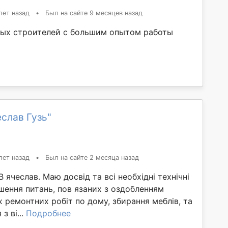
лет назад
•
Был на сайте 9 месяцев назад
ых строителей с большим опытом работы
слав Гузь"
лет назад
•
Был на сайте 2 месяца назад
В ячеслав. Маю досвід та всі необхідні технічні
шення питань, пов язаних з оздобленням
х ремонтних робіт по дому, збирання меблів, та
з ві...
Подробнее