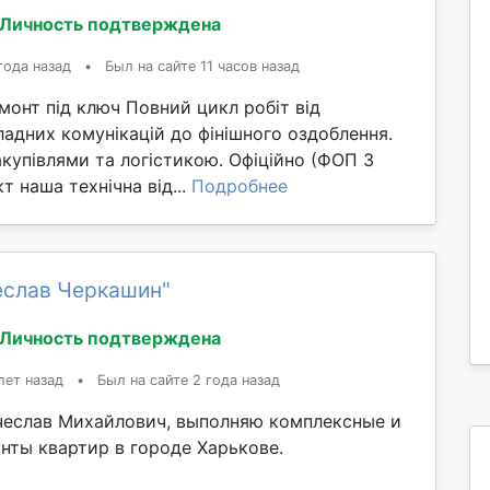
Личность подтверждена
года назад
•
Был на сайте 11 часов назад
онт під ключ Повний цикл робіт від
адних комунікацій до фінішного оздоблення.
купівлями та логістикою. Офіційно (ФОП 3
т наша технічна від...
Подробнее
еслав Черкашин"
Личность подтверждена
лет назад
•
Был на сайте 2 года назад
чеслав Михайлович, выполняю комплексные и
нты квартир в городе Харькове.