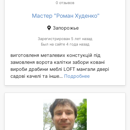
0 отзывов
Мастер "Роман Худенко"
Запорожье
Зарегистрирован 5 лет назад
Был на сайте 4 года назад
виготовленя металевих констукцій під
замовленя ворота калітки забори ковані
вироби драбини меблі LOFT мангали двері
садові качелі та інше...
Подробнее