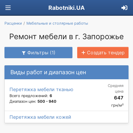
Rabotniki.UA
Расценки
Мебельные и столярные работы
Ремонт мебели в г. Запорожье
Фильтры (1)
Создать тендер
Виды работ и диапазон цен
Средняя
Перетяжка мебели тканью
цена
Всего предложений:
6
647
Диапазон цен:
500 - 940
грн/м²
Перетяжка мебели кожей