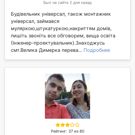
Был на сайте 2 дня назад
Будівельник універсал, також монтажник
універсал, займався
муляркою,штукатуркою,накриттям домів,
пишіть звоніть все обговорим, вища освіта
(Інженер-проектувальник).Знаходжусь
смт.Велика Димерка перева...
Подробнее
Рейтинг: 37 из 80