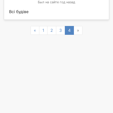
Был на сайте год назад
Всі будіве
Previous
Next
«
1
2
3
4
»