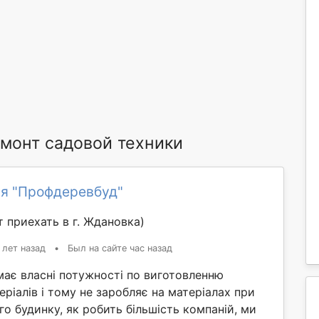
монт садовой техники
я "Профдеревбуд"
 приехать в г. Ждановка)
 лет назад
•
Был на сайте час назад
має власні потужності по виготовленню
еріалів і тому не заробляє на матеріалах при
го будинку, як робить більшість компаній, ми