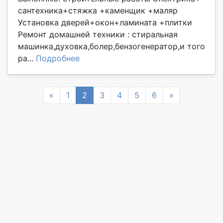
сантехника+стяжка +каменщик +маляр
Установка дверей+окон+ламината +плитки
Ремонт домашней техники : стиральная
машинка,духовка,болер,бензогенератор,и того
ра...
Подробнее
Previous
Next
«
1
2
3
4
5
6
»