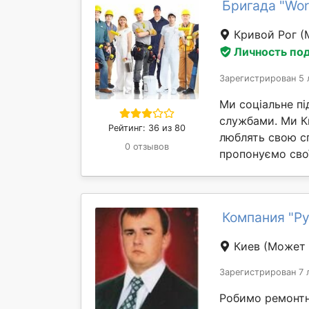
Бригада "Wor
Кривой Рог
(
Личность по
Зарегистрирован 5 
Ми соціальне п
службами. Ми Кв
Рейтинг: 36 из 80
люблять свою сп
0 отзывов
пропонуємо свої
Компания "Р
Киев
(Может 
Зарегистрирован 7 
Робимо ремонтні