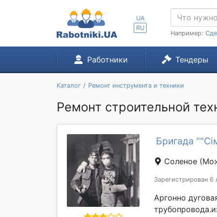
UA
RU
Например:
Сде
Работники
Тендеры
Каталог
Ремонт инструмента и техники
Ремонт строительной техн
Бригада ""Сі
Соленое
(Мож
Зарегистрирован 6 
Аргонно дугова
трубопровода.и