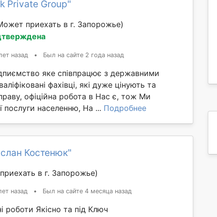
k Private Group"
Может приехать в г. Запорожье)
дтверждена
лет назад
•
Был на сайте 2 года назад
ідпиємство яке співпрацює з державними
аліфіковані фахівці, які дуже цінують та
раву, офіційна робота в Нас є, тож Ми
 послуги населенню, На ...
Подробнее
услан Костенюк"
приехать в г. Запорожье)
лет назад
•
Был на сайте 4 месяца назад
 роботи Якісно та під Ключ