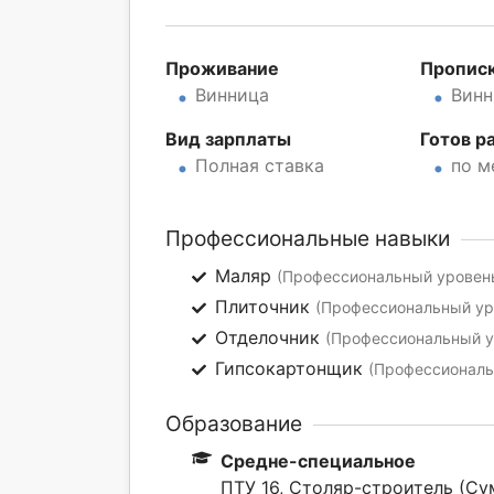
Проживание
Пропис
Винница
Винн
Вид зарплаты
Готов р
Полная ставка
по м
Профессиональные навыки
Маляр
(Профессиональный уровень
Плиточник
(Профессиональный уро
Отделочник
(Профессиональный ур
Гипсокартонщик
(Профессиональ
Образование
Средне-специальное
ПТУ 16, Столяр-строитель (Су