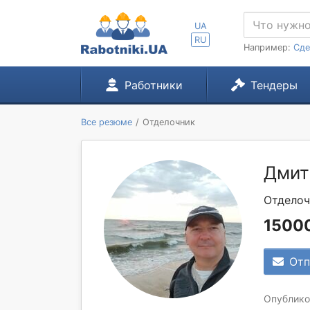
UA
RU
Например:
Сде
Работники
Тендеры
Все резюме
Отделочник
Дмит
Отделоч
15000
Отп
Опубликов