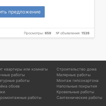
ить предложение
Просмотры:
659
№ объявления:
1526
т квартиры или комнаты
Строительство дома
очные работы
Малярные работы
атурные работы
Монтаж гипсокартона
ейка обоев
Напольные покрытия
лки
Кровельные работы
тромонтажные работы
Сантехнические работы