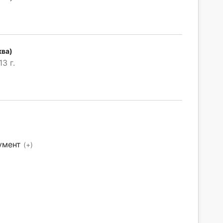
ква)
3 г.
умент
(+)