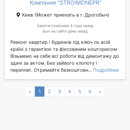
Компания "STROIMDNEPR"
Киев
(Может приехать в г. Дрогобыч)
Зарегистрирован 4 года назад
Был на сайте день назад
Ремонт квартир і будинків під ключ по всій
країні з гарантією та фіксованим кошторисом
Візьмемо на себе всі роботи від демонтажу до
здачі за актом. Без зайвого клопоту і
переплат. Отримайте безкоштовн...
Подробнее
Previous
Next
«
1
2
3
4
5
6
»