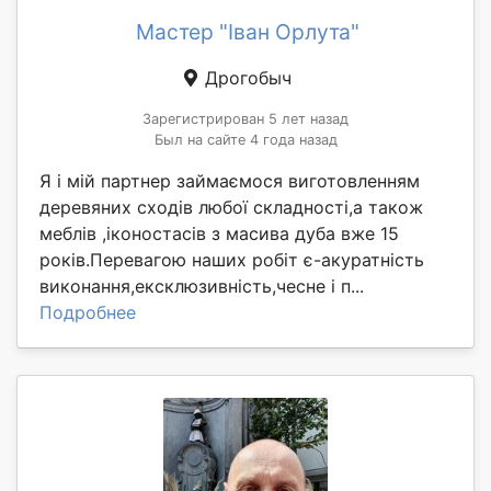
Мастер "Іван Орлута"
Дрогобыч
Зарегистрирован 5 лет назад
Был на сайте 4 года назад
Я і мій партнер займаємося виготовленням
деревяних сходів любої складності,а також
меблів ,іконостасів з масива дуба вже 15
років.Перевагою наших робіт є-акуратність
виконання,ексклюзивність,чесне і п...
Подробнее