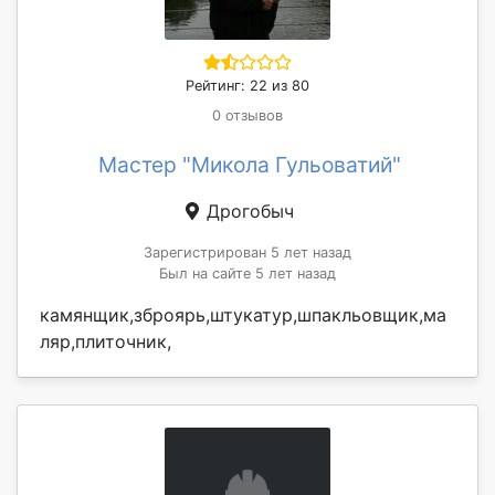
Рейтинг: 22 из 80
0 отзывов
Мастер "Микола Гульоватий"
Дрогобыч
Зарегистрирован 5 лет назад
Был на сайте 5 лет назад
камянщик,зброярь,штукатур,шпакльовщик,ма
ляр,плиточник,