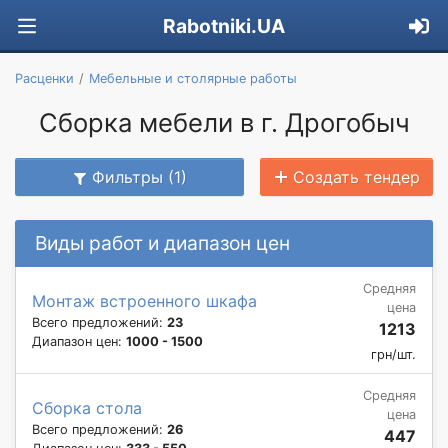
Rabotniki.UA
Расценки
Мебельные и столярные работы
Сборка мебели в г. Дрогобыч
Фильтры (1)
Создать тендер
Виды работ и диапазон цен
Средняя
Монтаж встроенного шкафа
цена
Всего предложений:
23
1213
Диапазон цен:
1000 - 1500
грн/шт.
Средняя
Сборка стола
цена
Всего предложений:
26
447