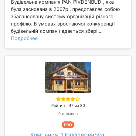
Будівельна компанія PAN PIVDENBUD , яка
була заснована в 2007р., представляє собою
збалансовану систему організацій різного
профілю. В умовах зростаючої конкуренції
будівельній компанії вдається збері...
Подробнее
Рейтинг: 47 из 80
0 отзывов
PRO
Компания "Профдеревбуд"