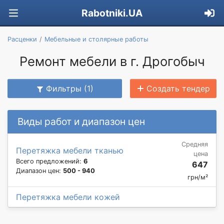
Rabotniki.UA
Расценки
Мебельные и столярные работы
Ремонт мебели в г. Дрогобыч
Фильтры (1)
Создать тендер
Виды работ и диапазон цен
Средняя
Перетяжка мебели тканью
цена
Всего предложений:
6
647
Диапазон цен:
500 - 940
грн/м²
Перетяжка мебели кожей