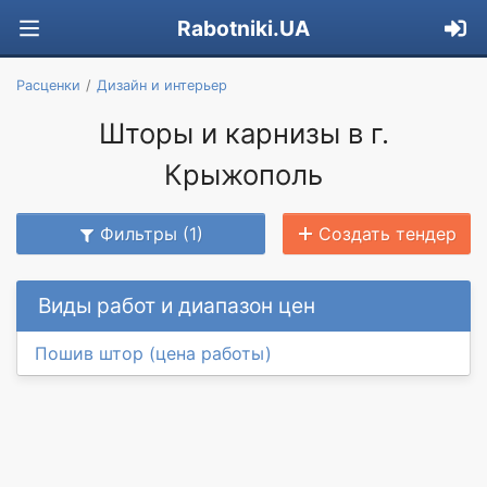
Rabotniki.UA
Расценки
Дизайн и интерьер
Шторы и карнизы в г.
Крыжополь
Фильтры (1)
Создать тендер
Виды работ и диапазон цен
Пошив штор (цена работы)