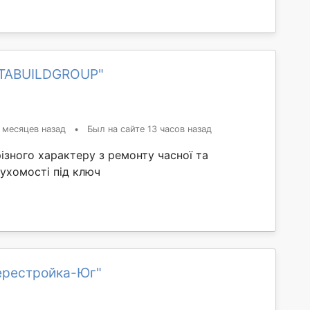
ITABUILDGROUP"
 месяцев назад
•
Был на сайте 13 часов назад
ізного характеру з ремонту часної та
ухомості під ключ
ерестройка-Юг"