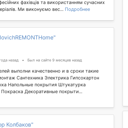
фесійних фахівців та використанням сучасних
еріалів. Ми виконуємо вес...
Подробнее
vlovichREMONTHome"
года назад
•
Был на сайте 9 месяцев назад
елей выполни качественно и в сроки такие
монтаж Сантехника Электрика Гипсокартон
жка Напольные покрытия Штукатурка
 Покраска Декоративные покрыти...
ор Колбаков"