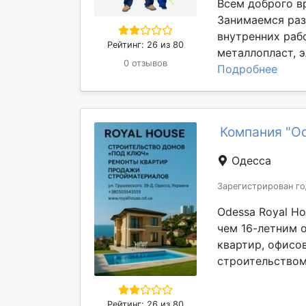
Всем доброго в
Занимаемся раз
внутренних рабо
Рейтинг: 26 из 80
металлопласт, э
0 отзывов
Подробнее
Компания "Od
Одесса
Зарегистрирован го
Odessa Royal H
чем 16-летним 
квартир, офисо
строительством
Рейтинг: 26 из 80