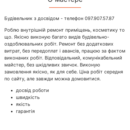
Будівельник з досвідом - телефон 097.907.57.87
Роблю внутрішній ремонт приміщень, косметику то
що. Якісно виконую багато видів будівельно-
оздоблювальних робіт. Ремонт без додаткових
витрат, без передоплат і авансів, працюю за фактом
виконаних робіт. Відповідальний, комунікабельний
майстер, без шкідливих звичок. Виконую
замовлення якісно, як для себе. Ціна робіт середня
по сайту, але завжди можна домовитися.
досвід роботи
швидкість
якість
гарантія