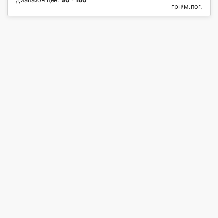
Диапазон цен:
90 - 180
грн/м.пог.