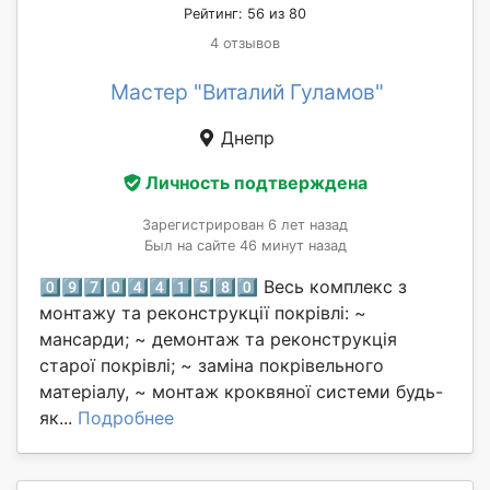
Рейтинг: 56 из 80
4 отзывов
Мастер "Виталий Гуламов"
Днепр
Личность подтверждена
Зарегистрирован 6 лет назад
Был на сайте 46 минут назад
0⃣9⃣7⃣0⃣4⃣4⃣1⃣5⃣8⃣0⃣ Весь комплекс з
монтажу та реконструкції покрівлі: ~
мансарди; ~ демонтаж та реконструкція
старої покрівлі; ~ заміна покрівельного
матеріалу, ~ монтаж кроквяної системи будь-
як...
Подробнее