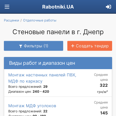
Rabotniki.UA
Расценки
Отделочные работы
Стеновые панели в г. Днепр
Фильтры (1)
Создать тендер
Виды работ и диапазон цен
Монтаж настенных панелей ПВХ,
Средняя
цена
МДФ по каркасу
322
Всего предложений:
29
Диапазон цен:
240 - 420
грн/м²
Средняя
Монтаж МДФ уголоков
цена
Всего предложений:
22
145