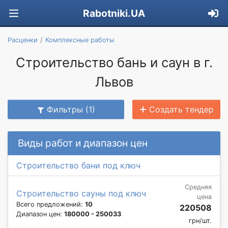
Rabotniki.UA
Расценки
Комплексные работы
Строительство бань и саун в г.
Львов
Фильтры (1)
Создать тендер
Виды работ и диапазон цен
Строительство бани под ключ
Средняя
Строительство сауны под ключ
цена
Всего предложений:
10
220508
Диапазон цен:
180000 - 250033
грн/шт.