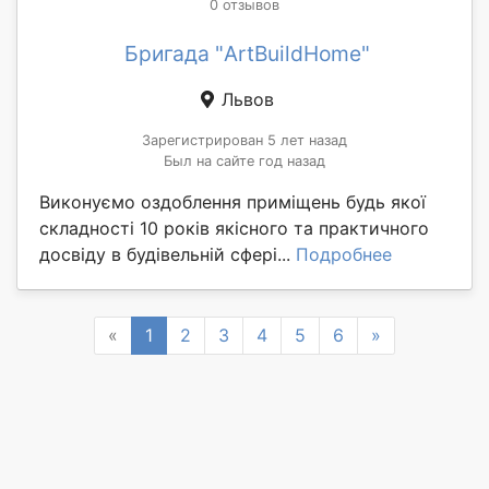
0 отзывов
Бригада "ArtBuildHome"
Львов
Зарегистрирован 5 лет назад
Был на сайте год назад
Виконуємо оздоблення приміщень будь якої
складності 10 років якісного та практичного
досвіду в будівельній сфері...
Подробнее
Previous
Next
«
1
2
3
4
5
6
»