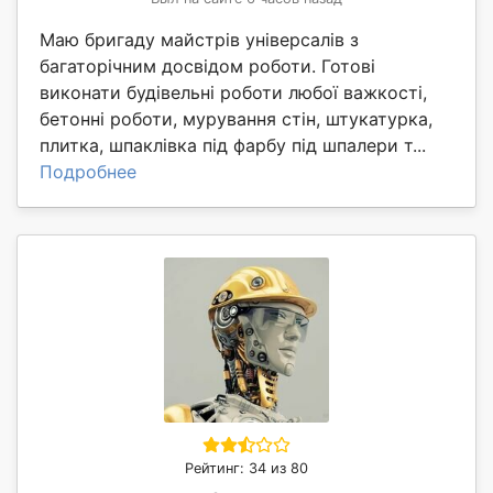
Маю бригаду майстрів універсалів з
багаторічним досвідом роботи. Готові
виконати будівельні роботи любої важкості,
бетонні роботи, мурування стін, штукатурка,
плитка, шпаклівка під фарбу під шпалери т...
Подробнее
Рейтинг: 34 из 80