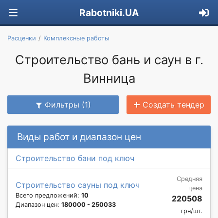
Rabotniki.UA
Расценки
Комплексные работы
Строительство бань и саун в г.
Винница
Фильтры (1)
Создать тендер
Виды работ и диапазон цен
Строительство бани под ключ
Средняя
Строительство сауны под ключ
цена
Всего предложений:
10
220508
Диапазон цен:
180000 - 250033
грн/шт.