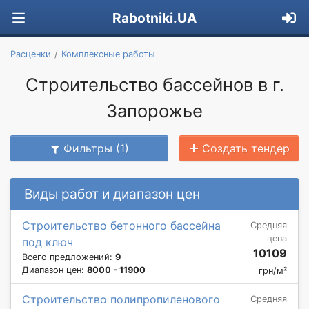
Rabotniki.UA
Расценки
Комплексные работы
Строительство бассейнов в г.
Запорожье
Фильтры (1)
Создать тендер
Виды работ и диапазон цен
Cтроительство бетонного бассейна
Средняя
цена
под ключ
10109
Всего предложений:
9
Диапазон цен:
8000 - 11900
грн/м²
Строительство полипропиленового
Средняя