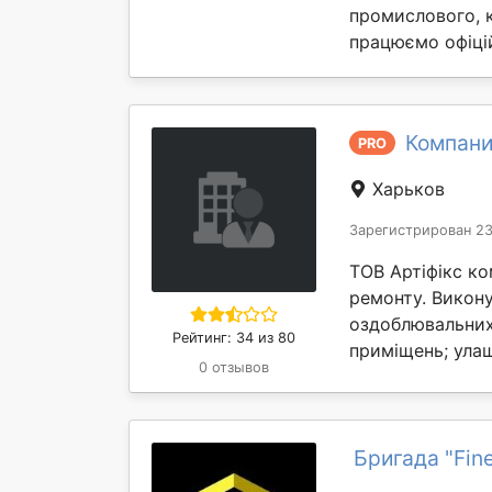
промислового, к
працюємо офіцій
Компани
PRO
Харьков
Зарегистрирован 23
ТОВ Артіфікс ко
ремонту. Викон
оздоблювальних 
Рейтинг: 34 из 80
приміщень; улаш
0 отзывов
Бригада "Fin