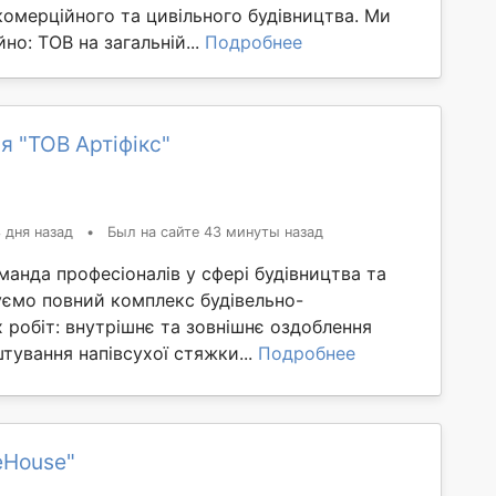
омерційного та цивільного будівництва. Ми
но: ТОВ на загальній...
Подробнее
я "ТОВ Артіфікс"
 дня назад
•
Был на сайте 43 минуты назад
манда професіоналів у сфері будівництва та
уємо повний комплекс будівельно-
робіт: внутрішнє та зовнішнє оздоблення
тування напівсухої стяжки...
Подробнее
eHouse"