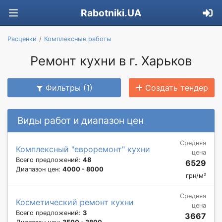
Rabotniki.UA
Расценки
Комплексные работы
Ремонт кухни в г. Харьков
Фильтры (1)
Создать тендер
Виды работ и диапазон цен
Средняя
Комплексный "евроремонт" кухни
цена
Всего предложений:
48
6529
Диапазон цен:
4000 - 8000
грн/м²
Средняя
Косметический ремонт кухни
цена
Всего предложений:
3
3667