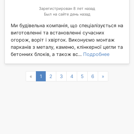
Зарегистрирован 8 лет назад
Был на сайте день назад
Ми будівельна компанія, що спеціалізується на
виготовленні та встановленні сучасних
огорож, воріт і хвірток. Виконуємо монтаж
парканів з металу, каменю, клінкерної цегли та
бетонних блоків, а також вс...
Подробнее
Previous
Next
«
1
2
3
4
5
6
»