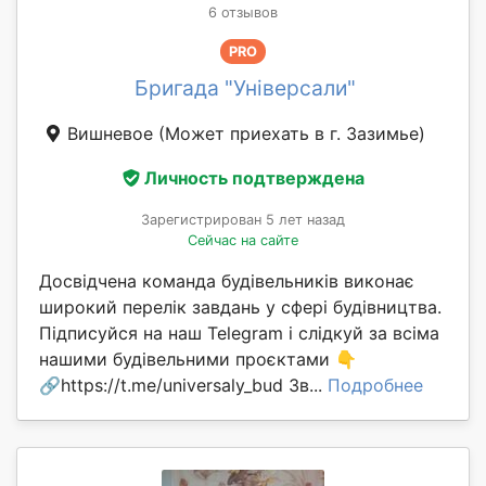
6 отзывов
PRO
Бригада "Універсали"
Вишневое
(Может приехать в г. Зазимье)
Личность подтверждена
Зарегистрирован 5 лет назад
Сейчас на сайте
Досвідчена команда будівельників виконає
широкий перелік завдань у сфері будівництва.
Підписуйся на наш Telegram і слідкуй за всіма
нашими будівельними проєктами 👇
🔗https://t.me/universaly_bud Зв...
Подробнее