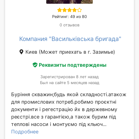
Рейтинг: 49 из 80
0 отзывов
Компания "Васильківська бригада"
Киев
(Может приехать в г. Зазимье)
Реквизиты подтверждены
Зарегистрирован 8 лет назад
Был на сайте 5 месяцев назад
Буріння скважин;будь якой складності.атакож
для промислових потреб.робимо проєктні
документи і регестрацію йх в держевному
реєстрі.все з гарантією,а також бурим під
теплові насоси і монтуємо під кльюч...
Подробнее