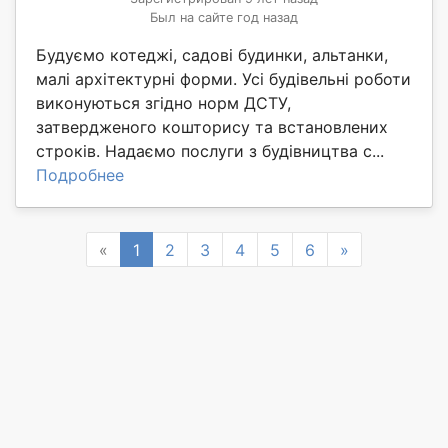
Был на сайте год назад
Будуємо котеджі, садові будинки, альтанки,
малі архітектурні форми. Усі будівельні роботи
виконуються згідно норм ДСТУ,
затвердженого кошторису та встановлених
строків. Надаємо послуги з будівництва с...
Подробнее
Previous
Next
«
1
2
3
4
5
6
»