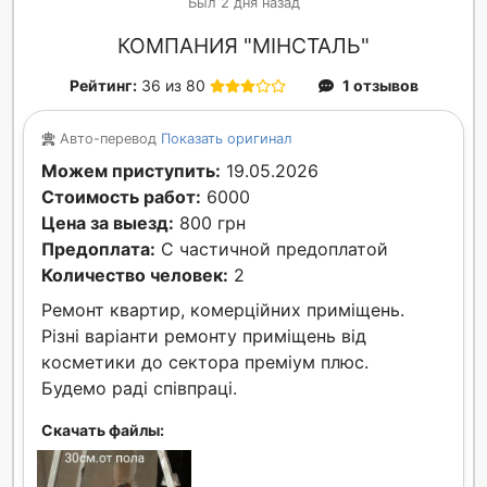
Был 2 дня назад
КОМПАНИЯ "МIНСТАЛЬ"
Рейтинг:
36 из 80
1 отзывов
Авто-перевод
Показать оригинал
Можем приступить:
19.05.2026
Стоимость работ:
6000
Цена за выезд:
800 грн
Предоплата:
С частичной предоплатой
Количество человек:
2
Ремонт квартир, комерційних примiщень.
Різні варіанти ремонту приміщень від
косметики до сектора преміум плюс.
Будемо раді співпраці.
Скачать файлы: