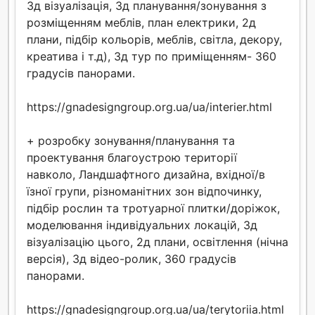
3д візуалізація, 3д планування/зонування з
розміщенням меблів, план електрики, 2д
плани, підбір кольорів, меблів, світла, декору,
креатива і т.д), 3д тур по приміщенням- 360
градусів панорами.
https://gnadesigngroup.org.ua/ua/interier.html
+ розробку зонування/планування та
проектування благоустрою території
навколо, Ландшафтного дизайна, вхідної/в
їзної групи, різноманітних зон відпочинку,
підбір рослин та тротуарної плитки/доріжок,
моделювання індивідуальних локацій, 3д
візуалізацію цього, 2д плани, освітлення (нічна
версія), 3д відео-ролик, 360 градусів
панорами.
https://gnadesigngroup.org.ua/ua/terytoriia.html