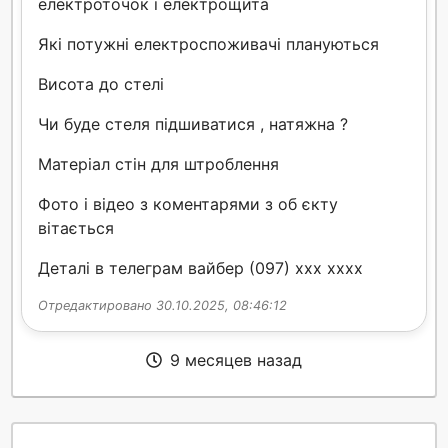
електроточок і електрощита
Які потужні електроспоживачі плануються
Висота до стелі
Чи буде стеля підшиватися , натяжна ?
Матеріал стін для штроблення
Фото і відео з коментарями з об єкту
вітається
Деталі в телеграм вайбер (097) xxx xxxx
Отредактировано 30.10.2025, 08:46:12
9 месяцев назад