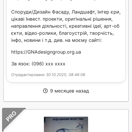
Споруди/Дизайн Фасаду, Ландшафт, Інтер єри,
цікаві Інвест. проекти, оригінальні рішення,
направлення діяльності, креативні ідеї, арт-об
єкти, відео-ролики, благоустрій, творчість,
інфо, новини і т.д. див. на моєму сайті:
https://GNAdesigngroup.org.ua
Зв язок: (096) xxx xxxx
Отредактировано 30.10.2025, 08:46:08
9 месяцев назад