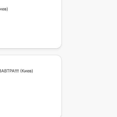
иев)
АВТРА!!!! (Киев)