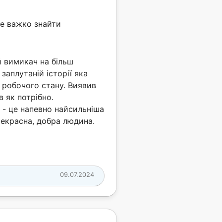
е важко знайти
й вимикач на більш
заплутаній історії яка
о робочого стану. Виявив
в як потрібно.
и - це напевно найсильніша
рекрасна, добра людина.
09.07.2024