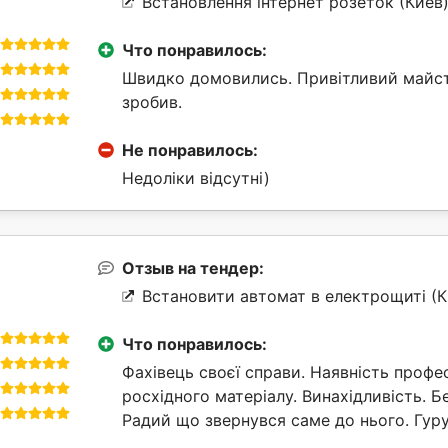
Встановлення інтернет розеток (Киев
Что понравилось:
Швидко домовились. Привітливий майст
зробив.
Не понравилось:
Недоліки відсутні)
Отзыв на тендер:
Встановити автомат в електрощиті (К
Что понравилось:
Фахівець своєї справи. Наявність профе
росхідного матеріалу. Винахідливість. Б
Радий що звернувся саме до нього. Гур