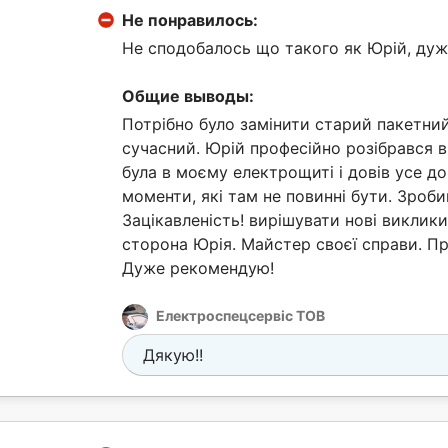
Не понравилось:
Не сподобалось що такого як Юрій, дуж
Общие выводы:
Потрібно було замінити старий пакетни
сучасний. Юрій професійно розібрався в 
була в моєму електрощиті і довів усе д
моменти, які там не повинні бути. Зроби
Зацікавленість! вирішувати нові виклик
сторона Юрія. Майстер своєї справи. П
Дуже рекомендую!
Електроспецсервіс ТОВ
Дякую!!