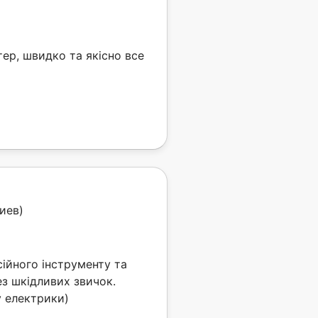
)
ер, швидко та якісно все
иев)
сійного інструменту та
ез шкідливих звичок.
у електрики)