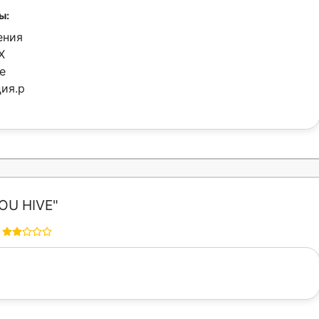
ы:
ения
Х
е
ия.p
OU HIVE"