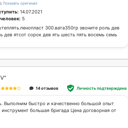
од
Показать оригинал
тупить:
14.07.2021
человек:
5
утеплять.пенопласт 300.вата350гр звоните роль дев
ь дев ятсот сорок дев ять шесть пять восемь семь
V"
14 отзывов
Личность подтверждена
. Выполним быстро и качественно большой опыт
 инструмент большая бригада Цена договорная от