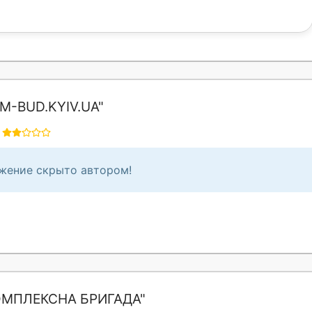
M-BUD.KYIV.UA"
жение скрыто автором!
ОМПЛЕКСНА БРИГАДА"