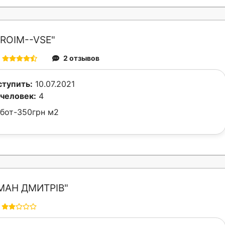
ROIM--VSE"
2 отзывов
тупить:
10.07.2021
человек:
4
бот-350грн м2
МАН ДМИТРІВ"