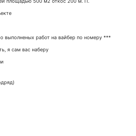
й площадью 500 м2 откос 200 м. П.
ъекте
о выполненых работ на вайбер по номеру ***
ь, я сам вас наберу
ли
одряд)