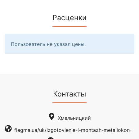
Расценки
Пользователь не указал цены.
Контакты
Хмельницкий
flagma.ua/uk/izgotovlenie-i-montazh-metallokonstrukcii-o11517631.html