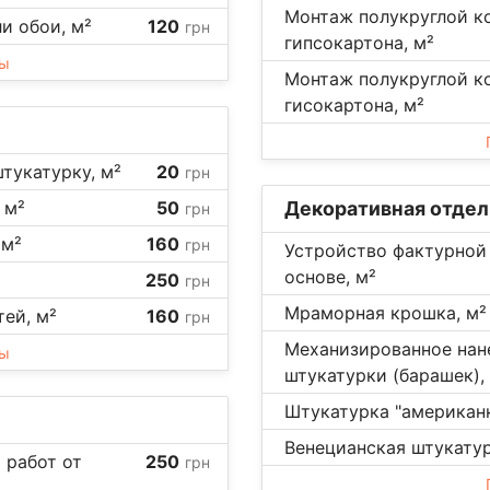
Монтаж полукруглой ко
ли обои, м²
120
грн
гипсокартона, м²
ны
Монтаж полукруглой к
гисокартона, м²
штукатурку, м²
20
грн
 м²
50
Декоративная отдел
грн
 м²
160
грн
Устройство фактурной
основе, м²
250
грн
Мраморная крошка, м²
ей, м²
160
грн
Механизированное нан
ны
штукатурки (барашек),
Штукатурка "американк
Венецианская штукатур
 работ от
250
грн