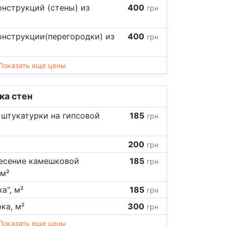
нструкций (стены) из
400
грн
онструкции(перегородки) из
400
грн
Показать еще цены
ка стен
 штукатурки на гипсовой
185
грн
200
грн
есение камешковой
185
грн
 м²
а", м²
185
грн
ка, м²
300
грн
Показать еще цены