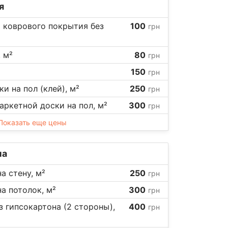
я
 коврового покрытия без
100
грн
 м²
80
грн
150
грн
и на пол (клей), м²
250
грн
аркетной доски на пол, м²
300
грн
Показать еще цены
на
а стену, м²
250
грн
а потолок, м²
300
грн
 гипсокартона (2 стороны),
400
грн