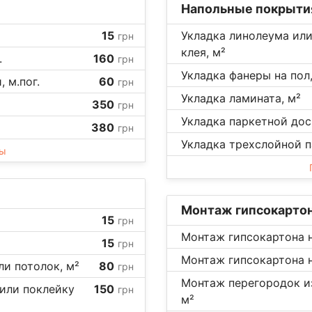
Напольные покрыти
15
Укладка линолеума или
грн
клея, м²
.
160
грн
Укладка фанеры на пол,
 м.пог.
60
грн
Укладка ламината, м²
350
грн
Укладка паркетной доск
380
грн
Укладка трехслойной п
ны
Монтаж гипсокарто
15
грн
Монтаж гипсокартона н
15
грн
Монтаж гипсокартона н
ли потолок, м²
80
грн
Монтаж перегородок из
 или поклейку
150
грн
м²