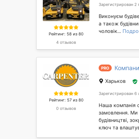
Зарегистрирован 2 
Виконуєм будіве
а також будівни
чоловік...
Подро
Рейтинг: 58 из 80
4 отзывов
Компани
PRO
Харьков
Зарегистрирован 6 
Рейтинг: 57 из 80
Наша компанія с
0 отзывов
замовлення. Ми
будівництві, зо
ключ та влаштув