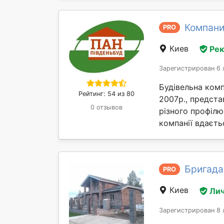
Компани
PRO
Киев
Ре
Зарегистрирован 6 
Будівельна комп
Рейтинг: 54 из 80
2007р., предста
0 отзывов
різного профілю
компанії вдаєтьс
Бригада 
PRO
Киев
Лич
Зарегистрирован 8 