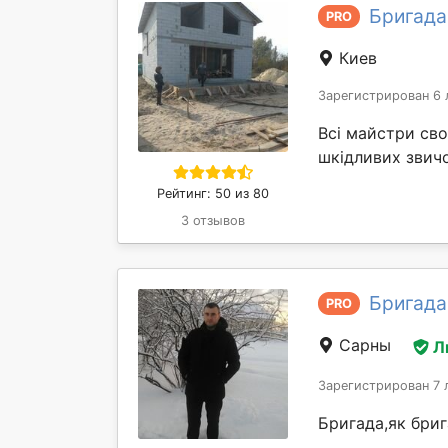
Бригада
PRO
Киев
Зарегистрирован 6 
Всі майстри сво
шкідливих звичо
Рейтинг: 50 из 80
3 отзывов
Бригада
PRO
Сарны
Л
Зарегистрирован 7 
Бригада,як бриг