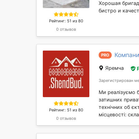
Хорошая бригад
бистро и качес
Рейтинг: 51 из 80
0 отзывов
Компани
PRO
Яремча
Зарегистрирован ме
Ми реалізуємо б
затишних прива
технічних об єк
Рейтинг: 51 из 80
місцевості: скла
0 отзывов