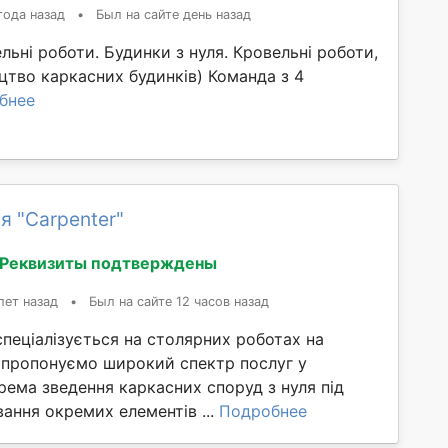
года назад
•
Был на сайте день назад
льні роботи. Будинки з нуля. Кровельні роботи,
цтво каркасних будинків) Команда з 4
бнее
я "Сarpenter"
Реквизиты подтверждены
лет назад
•
Был на сайте 12 часов назад
пеціалізується на столярних роботах на
 пропонуємо широкий спектр послуг у
крема зведення каркасних споруд з нуля під
ання окремих елементів ...
Подробнее