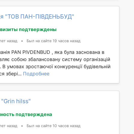
я "ТОВ ПАН-ПІВДЕНЬБУД"
квизиты подтверждены
лет назад
•
Был на сайте 19 часов назад
анія PAN PIVDENBUD , яка була заснована в
вляє собою збалансовану систему організацій
. В умовах зростаючої конкуренції будівельній
я збері...
Подробнее
"Grin hilss"
ность подтверждена
лет назад
•
Был на сайте 10 часов назад