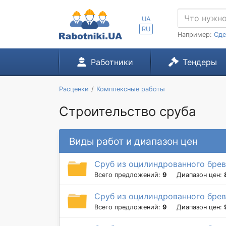
UA
RU
Например:
Сде
Работники
Тендеры
Расценки
Комплексные работы
Строительство сруба
Виды работ и диапазон цен
Сруб из оцилиндрованного брев
Всего предложений:
9
Диапазон цен:
Сруб из оцилиндрованного брев
Всего предложений:
9
Диапазон цен: