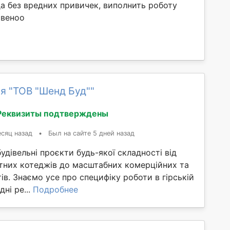
а без вредних привичек, виполнить роботу
твеноо
я "ТОВ "Шенд Буд""
Реквизиты подтверждены
сяц назад
•
Был на сайте 5 дней назад
удівельні проєкти будь-якої складності від
тних котеджів до масштабних комерційних та
тів. Знаємо усе про специфіку роботи в гірській
дні ре...
Подробнее