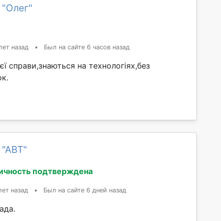
 "Олег"
лет назад
•
Был на сайте 6 часов назад
єї справи,знаються на технологіях,без
к.
 "АВT"
ичность подтверждена
лет назад
•
Был на сайте 6 дней назад
ада.