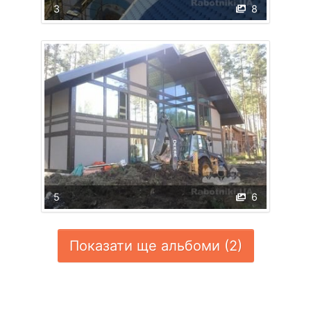
3
8
5
6
Показати ще альбоми (2)