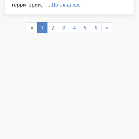
территории, т...
Докладніше
Previous
Next
«
1
2
3
4
5
6
»