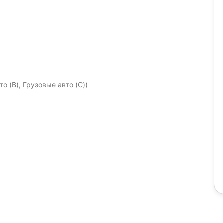
о (B), Грузовые авто (C))
)