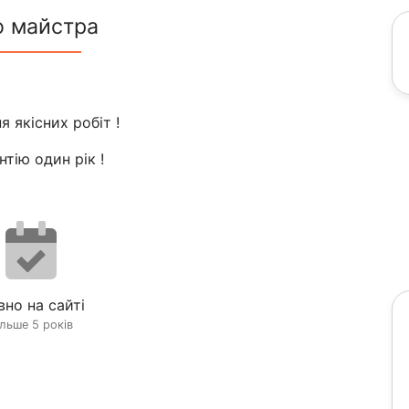
о майстра
 якісних робіт !
тію один рік !
вно на сайті
ільше 5 років