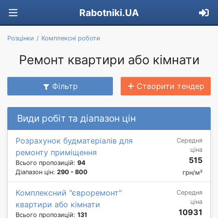
Rabotniki.UA
Розцінки
Комплексні роботи
Ремонт квартири або кімнати
Фільтр
Створити тендер
Види робіт та діапазон цін
Розрахунок будматеріалів для
Середня
ціна
ремонту приміщення
515
Всього пропозицій:
94
Діапазон цін:
290 - 800
грн/м²
Комплексний "євроремонт"
Середня
ціна
квартири або кімнати
10931
Всього пропозицій:
131