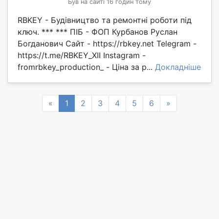
Був на сайті 16 годин тому
RBKEY - Будівництво та ремонтні роботи під
ключ. *** *** ПІБ - ФОП Курбанов Руслан
Богданович Сайт - https://rbkey.net Telegram -
https://t.me/RBKEY_XII Instagram -
fromrbkey_production_ - Ціна за р...
Докладніше
Previous
Next
«
1
2
3
4
5
6
»