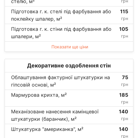
стелю, м²
грн
Підготовка г. к. стелі під фарбування або
115
поклейку шпалер, м²
грн
Підготовка г. к. стіни під фарбування або
105
шпалери, м²
грн
Показати ще ціни
Декоративне оздоблення стін
Облаштування фактурної штукатурки на
75
гіпсовій основі, м²
грн
Мармурова крихта, м²
185
грн
Механізоване нанесення камінцевої
140
штукатурки (баранчик), м²
грн
Штукатурка "американка", м²
140
грн