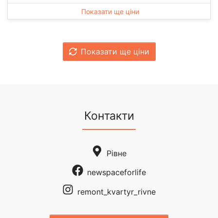
Показати ще ціни
Показати ще ціни
Контакти
Рівне
newspaceforlife
remont_kvartyr_rivne