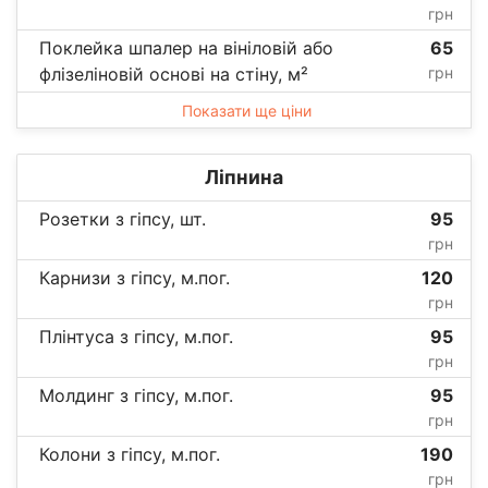
грн
Поклейка шпалер на вініловій або
65
флізеліновій основі на стіну, м²
грн
Показати ще ціни
Ліпнина
Розетки з гіпсу, шт.
95
грн
Карнизи з гіпсу, м.пог.
120
грн
Плінтуса з гіпсу, м.пог.
95
грн
Молдинг з гіпсу, м.пог.
95
грн
Колони з гіпсу, м.пог.
190
грн