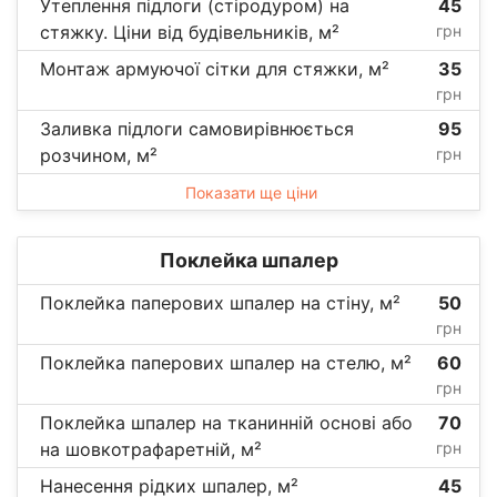
Утеплення підлоги (стіродуром) на
45
стяжку. Ціни від будівельників, м²
грн
Монтаж армуючої сітки для стяжки, м²
35
грн
Заливка підлоги самовирівнюється
95
розчином, м²
грн
Показати ще ціни
Поклейка шпалер
Поклейка паперових шпалер на стіну, м²
50
грн
Поклейка паперових шпалер на стелю, м²
60
грн
Поклейка шпалер на тканинній основі або
70
на шовкотрафаретній, м²
грн
Нанесення рідких шпалер, м²
45