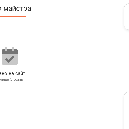
о майстра
вно на сайті
ільше 5 років