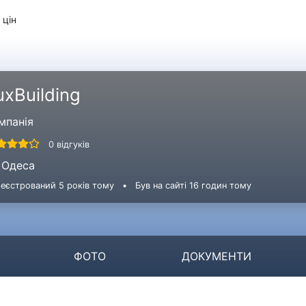
 цін
uxBuilding
мпанія
0 відгуків
Одеса
еєстрований 5 років тому
•
Був на сайті 16 годин тому
ФОТО
ДОКУМЕНТИ