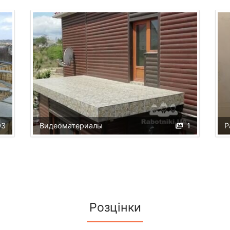
93
Видеоматериалы
1
Р
Розцінки