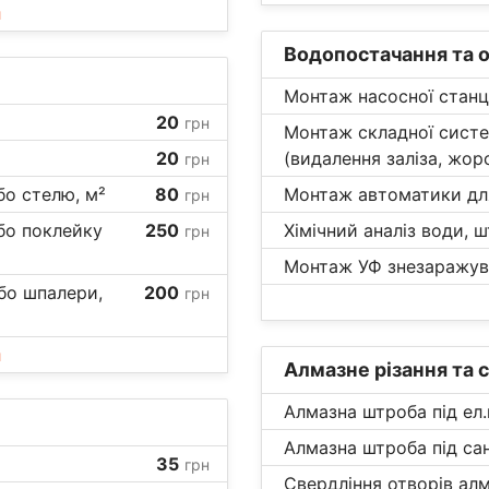
и
Водопостачання та 
Монтаж насосної станці
20
грн
Монтаж складної сист
20
(видалення заліза, жорс
грн
бо стелю, м²
80
Монтаж автоматики для 
грн
або поклейку
250
Хімічний аналіз води, ш
грн
Монтаж УФ знезаражува
або шпалери,
200
грн
и
Алмазне різання та 
Алмазна штроба під ел.
Алмазна штроба під сан
35
грн
Свердління отворів ал