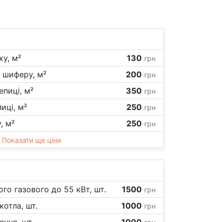
у, м²
130
грн
 шиферу, м²
200
грн
епиці, м²
350
грн
иці, м²
250
грн
, м²
250
грн
Показати ще ціни
го газового до 55 кВт, шт.
1500
грн
отла, шт.
1000
грн
ення, шт.
1000