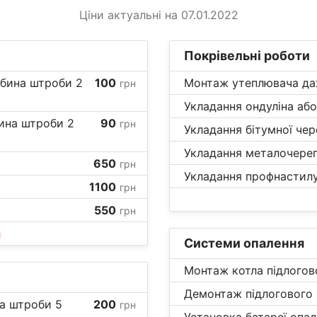
Ціни актуальні на 07.01.2022
Покрівельні роботи
ибина штроби 2
100
Монтаж утеплювача дах
грн
Укладання ондуліна або
бина штроби 2
90
грн
Укладання бітумної чер
Укладання металочереп
650
грн
Укладання профнастилу
1100
грн
550
грн
и
Системи опалення
Монтаж котла підлогово
Демонтаж підлогового к
на штроби 5
200
грн
Установка батареї опал