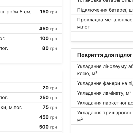
Підключення батареї, ш
 штроби 5 см,
150
грн
Прокладка металопласт
м.пог.
450
грн
ог.
100
грн
пог.
80
грн
Покриття для підлог
и
Укладання лінолеуму а
клею, м²
Укладання фанери на пі
20
грн
Укладання ламінату, м²
пог.
250
грн
Укладання паркетної до
ки, м.пог.
75
грн
Укладання тришарової п
450
грн
м²
500
грн