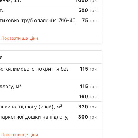
грн
т.
500
грн
икових труб опалення Ø16-40,
75
грн
Показати ще ціни
и
бо килимового покриття без
115
грн
длогу, м²
115
грн
160
грн
шки на підлогу (клей), м²
320
грн
аркетної дошки на підлогу,
300
грн
Показати ще ціни