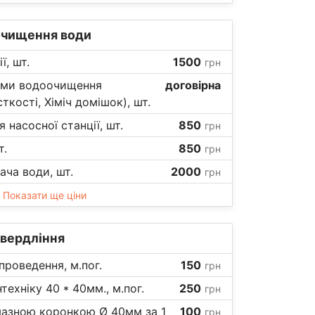
очищення води
ї, шт.
1500
грн
еми водоочищення
договірна
ткості, Хіміч домішок), шт.
насосної станції, шт.
850
грн
т.
850
грн
ча води, шт.
2000
грн
Показати ще ціни
свердління
проведення, м.пог.
150
грн
техніку 40 * 40мм., м.пог.
250
грн
мазною коронкою Ø 40мм за 1
100
грн