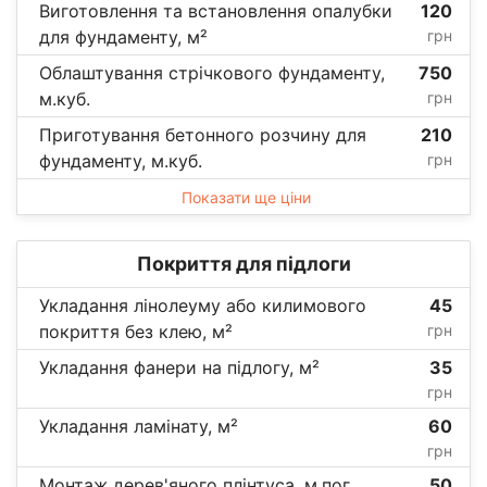
Виготовлення та встановлення опалубки
120
для фундаменту, м²
грн
Облаштування стрічкового фундаменту,
750
м.куб.
грн
Приготування бетонного розчину для
210
фундаменту, м.куб.
грн
Показати ще ціни
Покриття для підлоги
Укладання лінолеуму або килимового
45
покриття без клею, м²
грн
Укладання фанери на підлогу, м²
35
грн
Укладання ламінату, м²
60
грн
Монтаж дерев'яного плінтуса, м.пог.
50