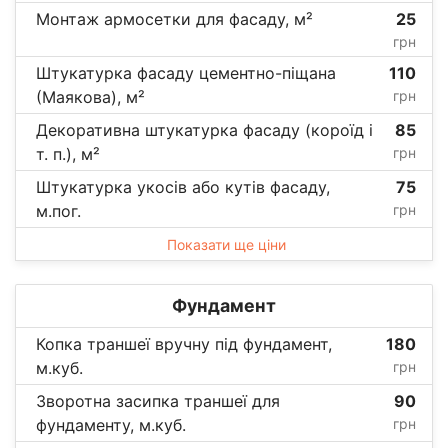
Монтаж армосетки для фасаду, м²
25
грн
Штукатурка фасаду цементно-піщана
110
(Маякова), м²
грн
Декоративна штукатурка фасаду (короїд і
85
т. п.), м²
грн
Штукатурка укосів або кутів фасаду,
75
м.пог.
грн
Показати ще ціни
Фундамент
Копка траншеї вручну під фундамент,
180
м.куб.
грн
Зворотна засипка траншеї для
90
фундаменту, м.куб.
грн