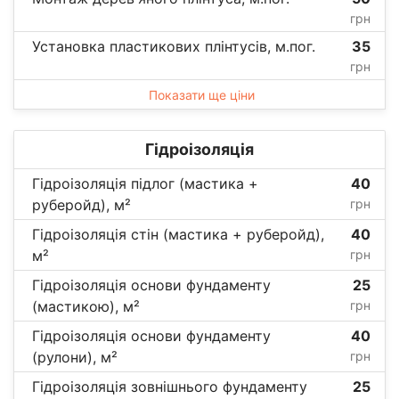
грн
Установка пластикових плінтусів, м.пог.
35
грн
Показати ще ціни
Гідроізоляція
Гідроізоляція підлог (мастика +
40
руберойд), м²
грн
Гідроізоляція стін (мастика + руберойд),
40
м²
грн
Гідроізоляція основи фундаменту
25
(мастикою), м²
грн
Гідроізоляція основи фундаменту
40
(рулони), м²
грн
Гідроізоляція зовнішнього фундаменту
25