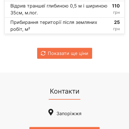
Відрив траншеї глибиною 0,5 м і шириною
110
35см, м.пог.
грн
Прибирання території після земляних
25
робіт, м²
грн
Показати ще ціни
Контакти
Запоріжжя