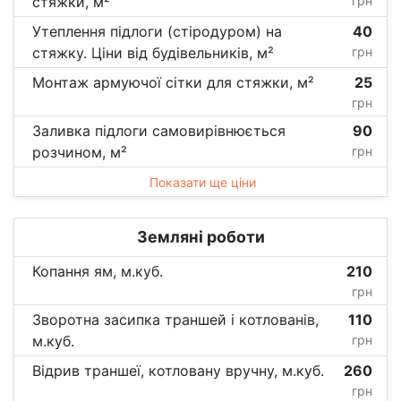
стяжки, м²
грн
Утеплення підлоги (стіродуром) на
40
стяжку. Ціни від будівельників, м²
грн
Монтаж армуючої сітки для стяжки, м²
25
грн
Заливка підлоги самовирівнюється
90
розчином, м²
грн
Показати ще ціни
Земляні роботи
Копання ям, м.куб.
210
грн
Зворотна засипка траншей і котлованів,
110
м.куб.
грн
Відрив траншеї, котловану вручну, м.куб.
260
грн