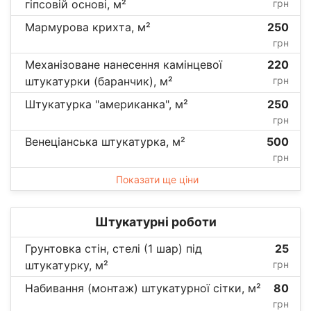
гіпсовій основі, м²
грн
Мармурова крихта, м²
250
грн
Механізоване нанесення камінцевої
220
штукатурки (баранчик), м²
грн
Штукатурка "американка", м²
250
грн
Венеціанська штукатурка, м²
500
грн
Показати ще ціни
Штукатурні роботи
Грунтовка стін, стелі (1 шар) під
25
штукатурку, м²
грн
Набивання (монтаж) штукатурної сітки, м²
80
грн