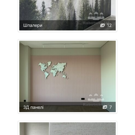
Шпалери
12
3Д панелі
7